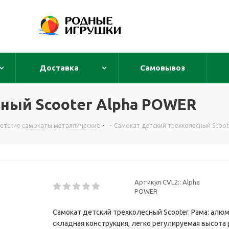
Доставка
Самовывоз
ный Scooter Alpha POWER
етские самокаты металлические
-
Самокат детский трехколесный Scoo
Артикул CVL2::
Alpha
POWER
Самокат детский трехколесный Scooter. Рама: алю
складная конструкция, легко регулируемая высота ру