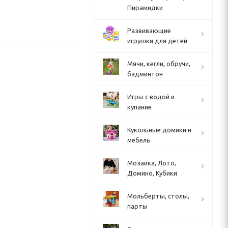
Пирамидки
Развивающие
игрушки для детей
Мячи, кегли, обручи,
бадминтон
Игры с водой и
купание
Кукольные домики и
мебель
Мозаика, Лото,
Домино, Кубики
Мольберты, столы,
парты