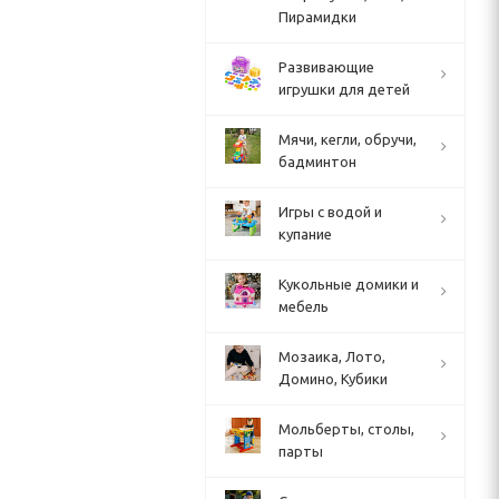
Пирамидки
Развивающие
игрушки для детей
Мячи, кегли, обручи,
бадминтон
Игры с водой и
купание
Кукольные домики и
мебель
Мозаика, Лото,
Домино, Кубики
Мольберты, столы,
парты