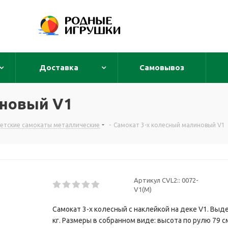
Доставка
Самовывоз
иновый V1
етские самокаты металлические
-
Самокат 3-х колесный малиновый V1
Артикул CVL2::
0072-
V1(M)
Самокат 3-х колесный c наклейкой на деке V1. Выд
кг. Размеры в собранном виде: высота по рулю 79 см