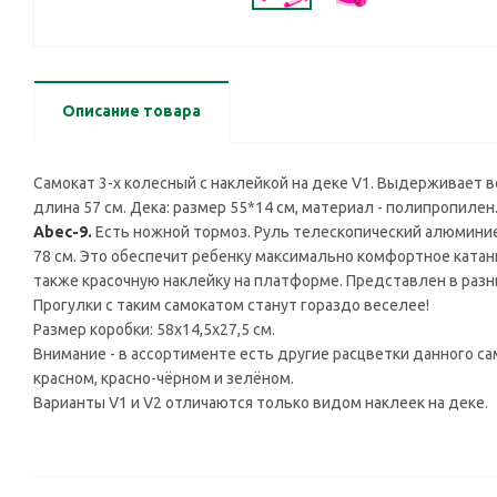
Описание товара
Самокат 3-х колесный c наклейкой на деке V1. Выдерживает вес
длина 57 см. Дека: размер 55*14 см, материал - полипропилен.
Abec-9.
Есть ножной тормоз. Руль телескопический алюминиев
78 см. Это обеспечит ребенку максимально комфортное катан
также красочную наклейку на платформе. Представлен в разны
Прогулки с таким самокатом станут гораздо веселее!
Размер коробки: 58x14,5x27,5 см.
Внимание - в ассортименте есть другие расцветки данного са
красном, красно-чёрном и зелёном.
Варианты V1 и V2 отличаются только видом наклеек на деке.