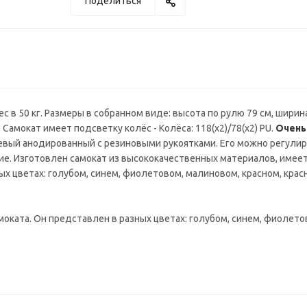
Поделиться
 в 50 кг. Размеры в собранном виде: высота по рулю 79 см, ширина
 Самокат имеет подсветку колёс - Колёса: 118(х2)/78(х2) PU.
Очень
ый анодированный с резиновыми рукоятками. Его можно регулирова
ие. Изготовлен самокат из высококачественных материалов, имеет 
х цветах: голубом, синем, фиолетовом, малиновом, красном, крас
моката. Он представлен в разных цветах: голубом, синем, фиолет