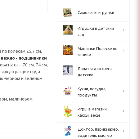
Самолеты игрушки
Игрушки в детский
сад
Машинки Полесье по
 по колесам 25,7 см,
сериям
 важно - подшипники
ть: на – 70 см, 74 см,
Лопаты для снега
яркую расцветку, а
детские
но-чёрном и зелёном.
Кухни, посудка,
продукты
овом, малиновом,
Игры в магазин,
кассы, весы
Доктор, парикмахер,
водитель, мастер