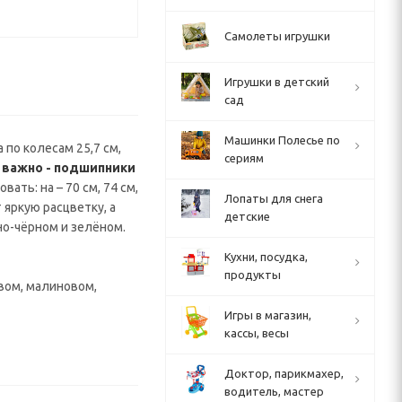
Самолеты игрушки
Игрушки в детский
сад
Машинки Полесье по
 по колесам 25,7 см,
сериям
 важно - подшипники
ть: на – 70 см, 74 см,
Лопаты для снега
яркую расцветку, а
детские
но-чёрном и зелёном.
Кухни, посудка,
продукты
овом, малиновом,
Игры в магазин,
кассы, весы
Доктор, парикмахер,
водитель, мастер