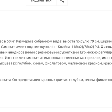
Поделиться
 в 50 кг. Размеры в собранном виде: высота по рулю 79 см, ширина
 Самокат имеет подсветку колёс - Колёса: 118(х2)/78(х2) PU.
Очень
ый анодированный с резиновыми рукоятками. Его можно регулирова
ие. Изготовлен самокат из высококачественных материалов, имеет 
х цветах: голубом, синем, фиолетовом, малиновом, красном, крас
моката. Он представлен в разных цветах: голубом, синем, фиолет