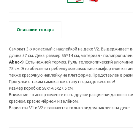
Описание товара
Самокат 3-х колесный c наклейкой на деке V2. Выдерживает вес
длина 57 см. Дека: размер 55*14 см, материал - полипропилен.
Abec-9.
Есть ножной тормоз. Руль телескопический алюминиев
78 см. Это обеспечит ребенку максимально комфортное катан
также красочную наклейку на платформе. Представлен в разны
Прогулки с таким самокатом станут гораздо веселее!
Размер коробки: 58x14,5x27,5 см.
Внимание - в ассортименте есть другие расцветки данного са
красном, красно-чёрном и зелёном.
Варианты V1 и V2 отличаются только видом наклеек на деке.