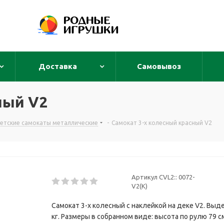
Доставка
Самовывоз
ный V2
етские самокаты металлические
-
Самокат 3-х колесный красный V2
Артикул CVL2::
0072-
V2(К)
Самокат 3-х колесный c наклейкой на деке V2. Выд
кг. Размеры в собранном виде: высота по рулю 79 см