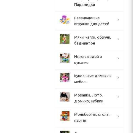
Пирамидки
Развивающие
игрушки для детей
Мячи, кегли, обручи,
бадминтон
Игры с водой и
купание
Кукольные домики и
мебель
Мозаика, Лото,
Домино, Кубики
Мольберты, столы,
парты