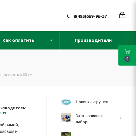
8(495)669-96-37
Как оплатить
Производители
0
дной жёлтый 68 см
Новинки игрушек
изводитель:
oter
Эксклюзивные
наборы
ой рамой,
мозом и...