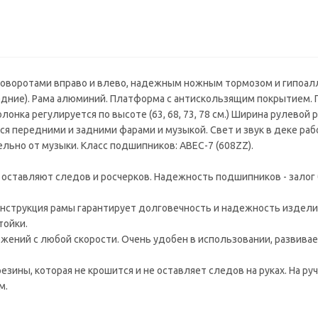
 поворотами вправо и влево, надежным ножным тормозом и гипоал
ередние). Рама алюминий. Платформа с антискользящим покрытием.
лонка регулируется по высоте (63, 68, 73, 78 см.) Ширина рулевой р
ся передними и задними фарами и музыкой. Свет и звук в деке раб
ельно от музыки. Класс подшипников: ABEC-7 (608ZZ).
 оставляют следов и росчерков. Надежность подшипников - залог
нструкция рамы гарантирует долговечность и надежность издели
тойки.
жений с любой скорости. Очень удобен в использовании, развива
зины, которая не крошится и не оставляет следов на руках. На руч
м.