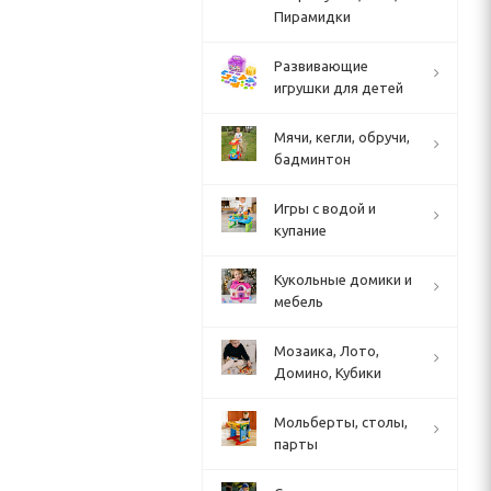
Пирамидки
Развивающие
игрушки для детей
Мячи, кегли, обручи,
бадминтон
Игры с водой и
купание
Кукольные домики и
мебель
Мозаика, Лото,
Домино, Кубики
Мольберты, столы,
парты