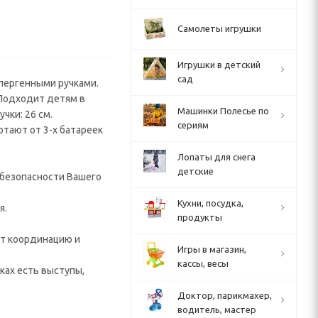
Самолеты игрушки
Игрушки в детский
сад
лергенными ручками.
 Подходит детям в
Машинки Полесье по
учки: 26 см.
сериям
отают от 3-х батареек
Лопаты для снега
детские
 безопасности Вашего
Кухни, посудка,
я.
продукты
ет координацию и
Игры в магазин,
кассы, весы
ках есть выступы,
Доктор, парикмахер,
водитель, мастер