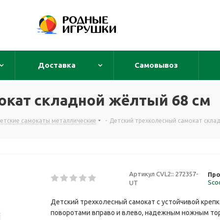
Доставка
Самовывоз
окат складной жёлтый 68 см
етские самокаты металлические
-
Детский трехколесный самокат скла
Артикул CVL2::
272357-
Про
Sco
UT
Детский трехколесный самокат с устойчивой крепк
поворотами вправо и влево, надежным ножным тор