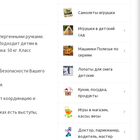
Самолеты игрушки
Игрушки в детский
сад
лергенными ручками.
 Подходит детям в
Машинки Полесье по
а: 50 кг. Класс
сериям
Лопаты для снега
 безопасности Вашего
детские
я.
Кухни, посудка,
продукты
ет координацию и
Игры в магазин,
ках есть выступы,
кассы, весы
Доктор, парикмахер,
водитель, мастер