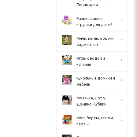
Пирамидки
Развивающие
игрушки для детей
Мячи, кегли, обручи,
бадминтон
Игры с водой и
купание
Кукольные домики и
мебель
Мозаика, Лото,
Домино, Кубики
Мольберты, столы,
парты