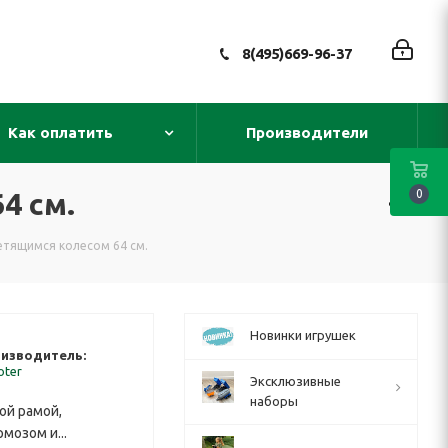
8(495)669-96-37
Как оплатить
Производители
4 см.
0
етящимся колесом 64 см.
Новинки игрушек
изводитель:
oter
Эксклюзивные
наборы
ой рамой,
мозом и...