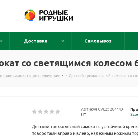
Доставка
Самовывоз
кат со светящимся колесом 6
етские самокаты металлические
-
Детский трехколесный самокат со св
Артикул CVL2::
284443-
Про
Sco
UT
Детский трехколесный самокат с устойчивой крепк
поворотами вправо и влево, надежным ножным тор