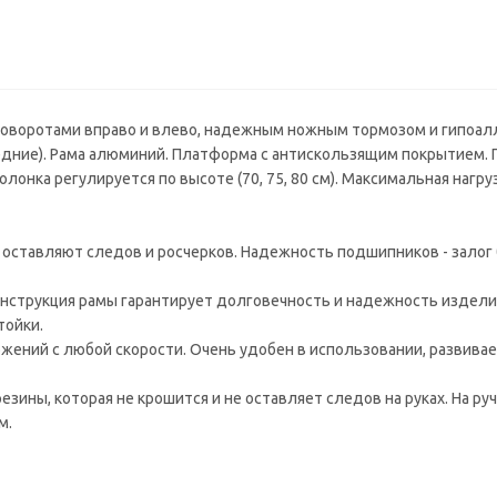
 поворотами вправо и влево, надежным ножным тормозом и гипоал
ередние). Рама алюминий. Платформа с антискользящим покрытием.
колонка регулируется по высоте (70, 75, 80 см). Максимальная нагрузк
 оставляют следов и росчерков. Надежность подшипников - залог
нструкция рамы гарантирует долговечность и надежность издели
тойки.
жений с любой скорости. Очень удобен в использовании, развива
зины, которая не крошится и не оставляет следов на руках. На руч
м.