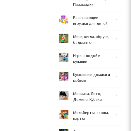
Пирамидки
Развивающие
игрушки для детей
Мячи, кегли, обручи,
бадминтон
Игры с водой и
купание
Кукольные домики и
мебель
Мозаика, Лото,
Домино, Кубики
Мольберты, столы,
парты