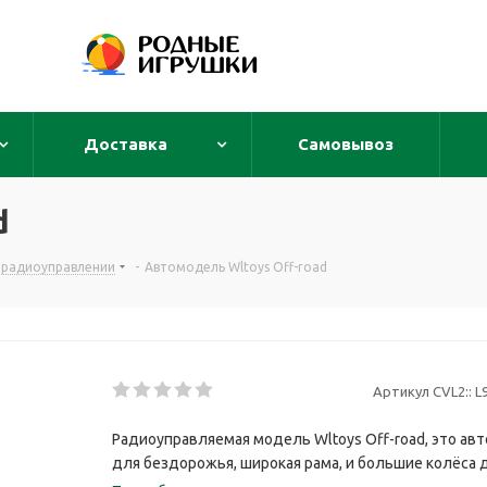
Доставка
Самовывоз
d
а радиоуправлении
-
Автомодель Wltoys Off-road
Артикул CVL2::
L
Радиоуправляемая модель Wltoys Off-road, это ав
для бездорожья, широкая рама, и большие колёса д