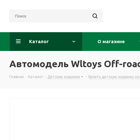
Каталог
О магазине
Автомодель Wltoys Off-roa
Главная
-
Каталог
-
Детские машинки
-
Купить детскую машинку н