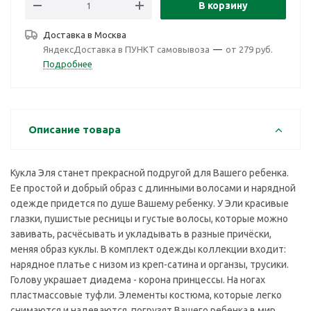
В корзину
Доставка в
Москва
ЯндексДоставка в ПУНКТ самовывоза
—
от 279 руб.
Подробнее
Описание товара
Кукла Эля станет прекрасной подругой для Вашего ребенка.
Ее простой и добрый образ с длинными волосами и нарядной
одежде придется по душе Вашему ребенку. У Эли красивые
глазки, пушистые ресницы и густые волосы, которые можно
завивать, расчёсывать и укладывать в разные причёски,
меняя образ куклы. В комплект одежды коллекции входит:
нарядное платье с низом из креп-сатина и органзы, трусики.
Голову украшает диадема - корона принцессы. На ногах
пластмассовые туфли. Элементы костюма, которые легко
снимаются и надеваются, погрузят Вашего ребенка в мир