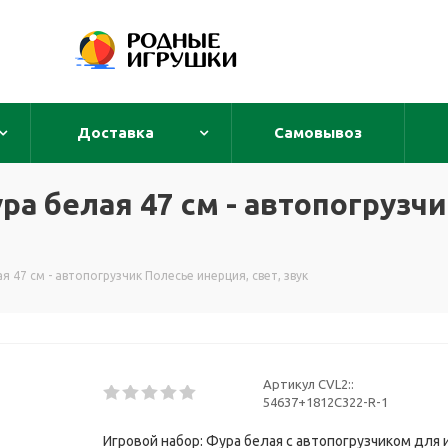
Доставка
Самовывоз
ра белая 47 см - автопогрузч
 47 см - автопогрузчик Полесье инерция, свет, звук
Артикул CVL2::
54637+1812C322-R-1
Игровой набор: Фура белая с автопогрузчиком для 