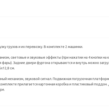
зку грузов и их перевозку. В комплекте 2 машинки.
анизм, световые и звуковые эффекты (при нажатии на 4 кнопки на
ся фары). Задние двери фургона открываются и внутрь можно загру
х12,8 см.
нный механизм, звуковой сигнал. Подвижная погрузочная платформ
в комплекте прилагается картонная коробка и пластиковый поддон.
ре.