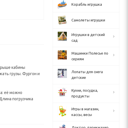
Корабль игрушка
Самолеты игрушки
Игрушки в детский
сад
Машинки Полесье по
сериям
 крыше кабины
Лопаты для снега
жать грузы. Фургон и
детские
Кухни, посудка,
а: её можно
продукты
 Длина погрузчика
Игры в магазин,
кассы, весы
Доктор, парикмахер,