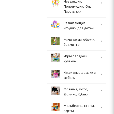
Неваляшки,
Погремушки, Юла,
Пирамидки
Развивающие
игрушки для детей
Мячи, кегли, обручи,
бадминтон
Игры с водой и
купание
Кукольные домики и
мебель
Мозаика, Лото,
Домино, Кубики
Мольберты, столы,
парты