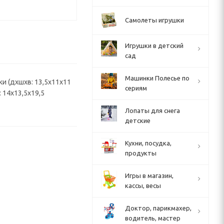
Самолеты игрушки
Игрушки в детский
сад
Машинки Полесье по
ки (дхшхв: 13,5х11х11
сериям
: 14х13,5х19,5
Лопаты для снега
детские
Кухни, посудка,
продукты
Игры в магазин,
кассы, весы
Доктор, парикмахер,
водитель, мастер