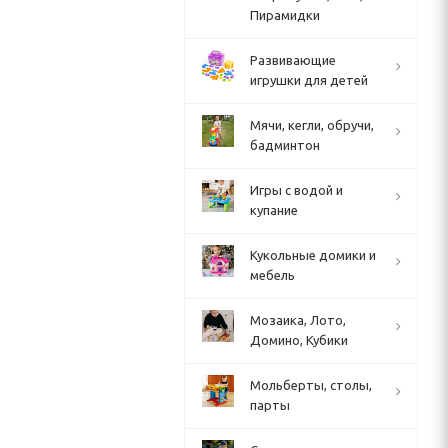
Пирамидки
Развивающие
игрушки для детей
Мячи, кегли, обручи,
бадминтон
Игры с водой и
купание
Кукольные домики и
мебель
Мозаика, Лото,
Домино, Кубики
Мольберты, столы,
парты