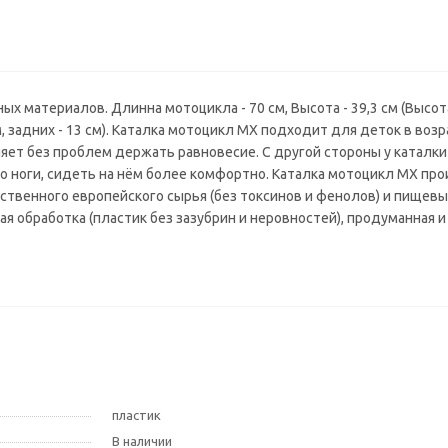
 материалов. Длинна мотоцикла - 70 см, Высота - 39,3 см (Высота
м, задних - 13 см). Каталка мотоцикл MX подходит для деток в возра
ляет без проблем держать равновесие. С другой стороны у каталки
ко ноги, сидеть на нём более комфортно. Каталка мотоцикл МХ про
ственного европейского сырья (без токсинов и фенолов) и пищевы
я обработка (пластик без зазубрин и неровностей), продуманная и
пластик
В наличии