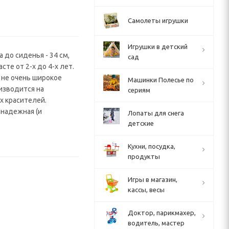
Самолеты игрушки
Игрушки в детский
 до сиденья - 34 см,
сад
сте от 2-х до 4-х лет.
 не очень широкое
Машинки Полесье по
изводится на
сериям
х красителей.
 надежная (и
Лопаты для снега
детские
Кухни, посудка,
продукты
Игры в магазин,
кассы, весы
Доктор, парикмахер,
водитель, мастер