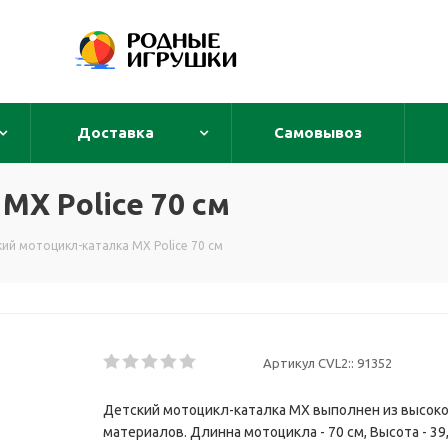
Доставка
Самовывоз
MX Police 70 см
ий мотоцикл-каталка MX Police 70 см
Артикул CVL2::
91352
Детский мотоцикл-каталка MX выполнен из высок
материалов. Длинна мотоцикла - 70 см, Высота - 39,3