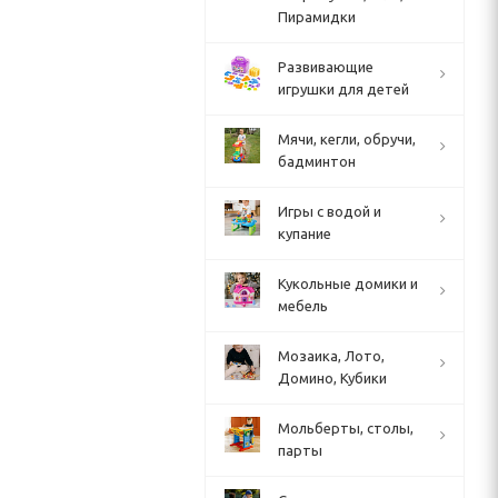
Пирамидки
Развивающие
игрушки для детей
Мячи, кегли, обручи,
бадминтон
Игры с водой и
купание
Кукольные домики и
мебель
Мозаика, Лото,
Домино, Кубики
Мольберты, столы,
парты