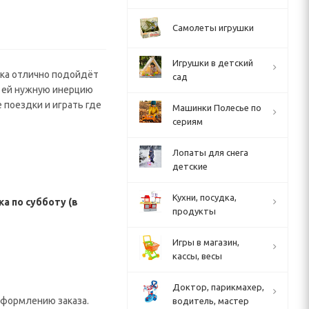
Самолеты игрушки
Игрушки в детский
нка отлично подойдёт
сад
т ей нужную инерцию
 поездки и играть где
Машинки Полесье по
сериям
Лопаты для снега
детские
Кухни, посудка,
а по субботу (в
продукты
Игры в магазин,
кассы, весы
Доктор, парикмахер,
 оформлению заказа.
водитель, мастер