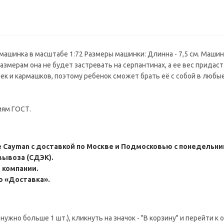
машинка в масштабе 1:72 Размеры машинки: Длинна - 7,5 см. Маши
азмерам она не будет застревать на серпантинах, а ее вес придас
к и кармашков, поэтому ребенок сможет брать её с собой в любые
иям ГОСТ.
Cayman с доставкой по Москве и Подмосковью с понедельник
вывоза (СДЭК).
 компании.
ю «Доставка».
ужно больше 1 шт.), кликнуть на значок - "В корзину" и перейти к