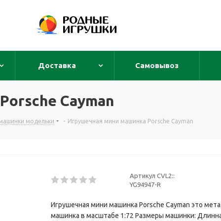
Доставка
Самовывоз
Porsche Cayman
машинки модельки
-
Игрушечная мини машинка Porsche Cayman
Артикул CVL2::
YG94947-R
Игрушечная мини машинка Porsche Cayman это мет
машинка в масштабе 1:72 Размеры машинки: Длинна - 