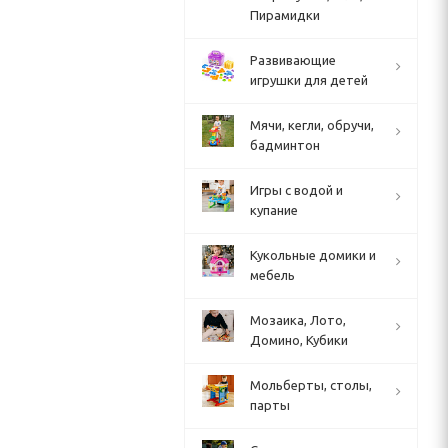
Пирамидки
Развивающие
игрушки для детей
Мячи, кегли, обручи,
бадминтон
Игры с водой и
купание
Кукольные домики и
мебель
Мозаика, Лото,
Домино, Кубики
Мольберты, столы,
парты