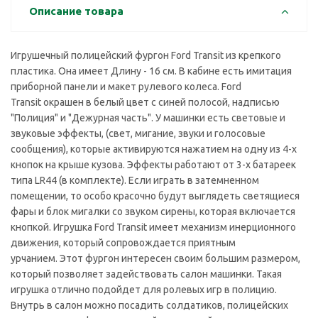
Описание товара
Игрушечный полицейский фургон Ford Transit из крепкого
пластика. Она имеет Длину - 16 см. В кабине есть имитация
приборной панели и макет рулевого колеса. Ford
Transit окрашен в белый цвет с синей полосой, надписью
"Полиция" и "Дежурная часть". У машинки есть световые и
звуковые эффекты, (свет, мигание, звуки и голосовые
сообщения), которые активируются нажатием на одну из 4-х
кнопок на крыше кузова. Эффекты работают от 3-х батареек
типа LR44 (в комплекте). Если играть в затемненном
помещении, то особо красочно будут выглядеть светящиеся
фары и блок мигалки со звуком сирены, которая включается
кнопкой. Игрушка Ford Transit имеет механизм инерционного
движения, который сопровождается приятным
урчанием.
Этот фургон интересен своим большим размером,
который позволяет задействовать салон машинки. Такая
игрушка отлично подойдет для ролевых игр в полицию.
Внутрь в салон можно посадить солдатиков, полицейских