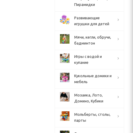
Пирамидки
Развивающие
игрушки для детей
Мячи, кегли, обручи,
бадминтон
Игры с водой и
купание
Кукольные домики и
мебель
Мозаика, Лото,
Домино, Кубики
Мольберты, столы,
парты