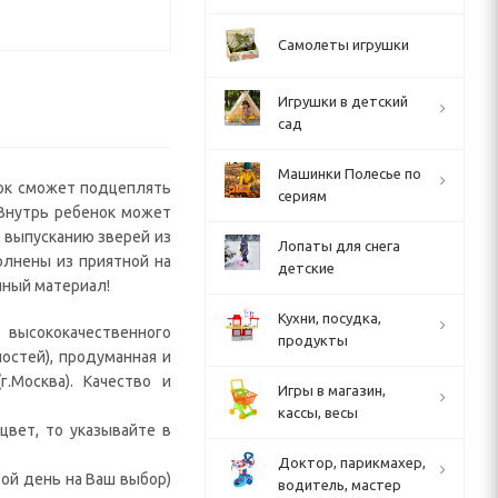
Самолеты игрушки
Игрушки в детский
сад
Машинки Полесье по
енок сможет подцеплять
сериям
 Внутрь ребенок может
 выпусканию зверей из
Лопаты для снега
олнены из приятной на
детские
нный материал!
Кухни, посудка,
 высококачественного
продукты
остей), продуманная и
.Москва). Качество и
Игры в магазин,
кассы, весы
цвет, то указывайте в
Доктор, парикмахер,
ой день на Ваш выбор)
водитель, мастер