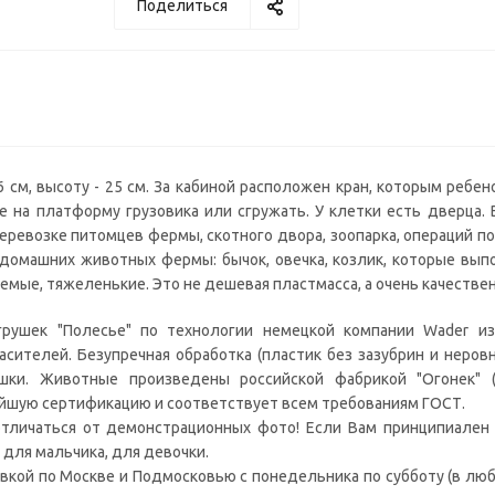
Поделиться
6 см, высоту - 25 см. За кабиной расположен кран, которым реб
е на платформу грузовика или сгружать. У клетки есть дверца.
евозке питомцев фермы, скотного двора, зоопарка, операций по
домашних животных фермы: бычок, овечка, козлик, которые вып
аемые, тяжеленькие. Это не дешевая пластмасса, а очень качестве
рушек "Полесье" по технологии немецкой компании Wader из
асителей. Безупречная обработка (пластик без зазубрин и неровн
шки. Животные произведены российской фабрикой "Огонек" (г
айшую сертификацию и соответствует всем требованиям ГОСТ.
тличаться от демонстрационных фото! Если Вам принципиален 
: для мальчика, для девочки.
вкой по Москве и Подмосковью с понедельника по субботу (в люб