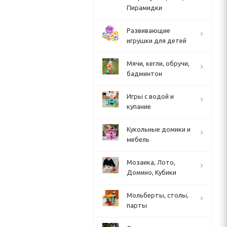
Пирамидки
Развивающие
игрушки для детей
Мячи, кегли, обручи,
бадминтон
Игры с водой и
купание
Кукольные домики и
мебель
Мозаика, Лото,
Домино, Кубики
Мольберты, столы,
парты