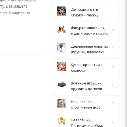
 оформлению заказа.
ту. Без Вашего
Детские игры в
личные варианты
стирку и глажку
Фигурки животных,
мульт-герои и сказки
Деревянные лопаты,
игрушки, шнуровки
Куклы, кроватки и
коляски
Военные игрушки,
оружие и доспехи
Настольные
спортивные игры
Неваляшки,
Погремушки, Юла,