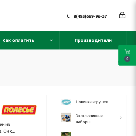
8(495)669-96-37
Как оплатить
Производители
0
Новинки игрушек
Эксклюзивные
наборы
ен из
 Он с...