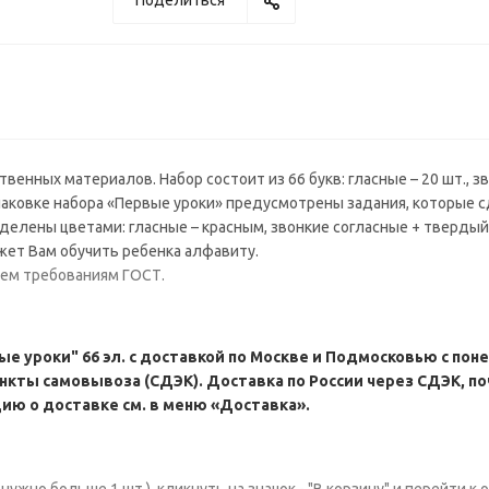
Поделиться
енных материалов. Набор состоит из 66 букв: гласные – 20 шт., з
а упаковке набора «Первые уроки» предусмотрены задания, которые
елены цветами: гласные – красным, звонкие согласные + твердый 
ожет Вам обучить ребенка алфавиту.
сем требованиям ГОСТ.
 уроки" 66 эл. с доставкой по Москве и Подмосковью с пон
ункты самовывоза (СДЭК). Доставка по России через СДЭК, по
ю о доставке см. в меню «Доставка».