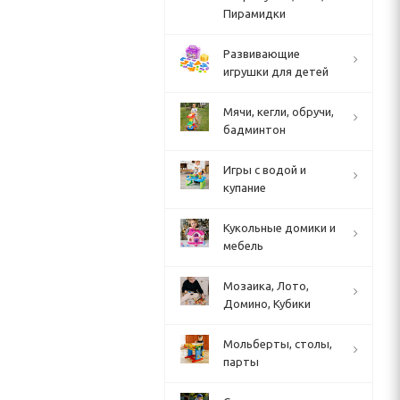
Пирамидки
Развивающие
игрушки для детей
Мячи, кегли, обручи,
бадминтон
Игры с водой и
купание
Кукольные домики и
мебель
Мозаика, Лото,
Домино, Кубики
Мольберты, столы,
парты