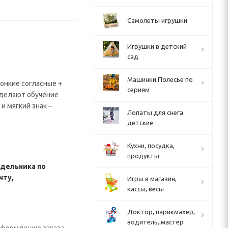
Самолеты игрушки
Игрушки в детский
сад
Машинки Полесье по
вонкие согласные +
сериям
 сделают обучение
и мягкий знак –
Лопаты для снега
детские
Кухни, посудка,
продукты
едельника по
чту,
Игры в магазин,
кассы, весы
Доктор, парикмахер,
водитель, мастер