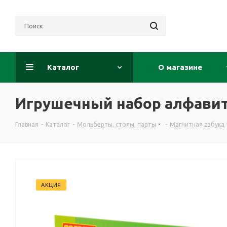
Каталог
О магазине
Игрушечный набор алфавит 
Главная
-
Каталог
-
Мольберты, столы, парты
-
Магнитная азбука
АКЦИЯ