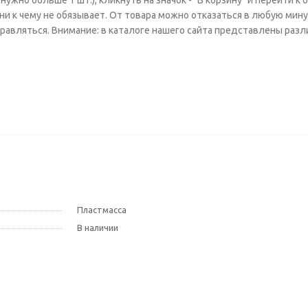
ужно больше 1 шт.), кликнуть на значок - "В корзину" и перейти к
и к чему не обязывает. От товара можно отказаться в любую мину
аправляться. Внимание: в каталоге нашего сайта представлены раз
Пластмасса
В наличии