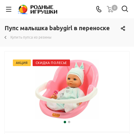
0
Пупс малышка babygirl в переноске
Купить пупса из резины
АКЦИЯ
СКИДКА ПОЛЕСЬЕ