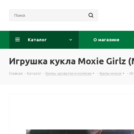
Каталог
О магазине
Игрушка кукла Moxie Girlz
Главная
-
Каталог
-
Куклы, кроватки и коляски
-
Куклы мокси
-
Иг