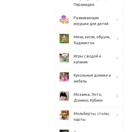
Пирамидки
Развивающие
игрушки для детей
Мячи, кегли, обручи,
бадминтон
Игры с водой и
купание
Кукольные домики и
мебель
Мозаика, Лото,
Домино, Кубики
Мольберты, столы,
парты