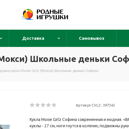
Доставка
Самовывоз
 (Мокси) Школьные деньки Со
рушка кукла Moxie Girlz (Мокси) Школьные деньки Софина
Артикул CVL2::
397342
Кукла Moxie Girlz Софина современная и модная. <
куклы - 27 см, ноги гнутся в коленях, подвижны руки,