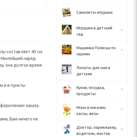
Самолеты игрушки
Игрушки в детский
сад
Машинки Полесье по
лы составляет 40 см.
сериям
. Милейший наряд
дь она долгое время
Лопаты для снега
детские
м и в пункты
Кухни, посудка,
продукты
 оформлению заказа.
Игры в магазин,
кассы, весы
ами, Вам ничего не
Доктор, парикмахер,
водитель, мастер