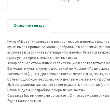
Описание товара
Кукла «Марта 1» приведёт в восторг любую девочку, а родит
Кукла имеет прошитые волосы, собранные в хвостики и укра
включает в себя синее платьице и ботиночки. Имеется звуко
прослужит персонажем в сюжетных играх.
Товар прошел строжайшую сертификацию и соответствует вс
Вы можете купить куклу с доставкой по Москве и Подмосковью
самовывоза (СДЭК). Доставка по России через СДЭК, почту, т
Более подробную информацию о доставке см. в меню «Достав
Для оформления заказа достаточно указать количество (если н
Рекомендуем «Подробное оформление заказа».
Сам заказ Вас ни к чему не обязывает. От товара можно отказ
будет направляться.