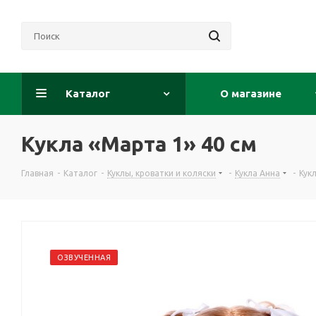
Каталог
О магазине
Кукла «Марта 1» 40 см
Главная
-
Каталог
-
Куклы, кроватки и коляски
-
Кукла Анна
-
Кук
ОЗВУЧЕННАЯ