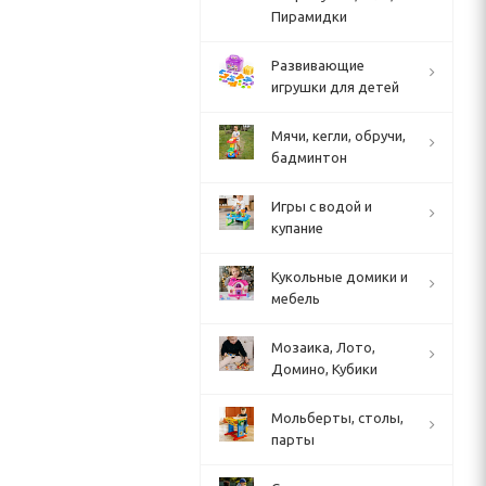
Пирамидки
Развивающие
игрушки для детей
Мячи, кегли, обручи,
бадминтон
Игры с водой и
купание
Кукольные домики и
мебель
Мозаика, Лото,
Домино, Кубики
Мольберты, столы,
парты