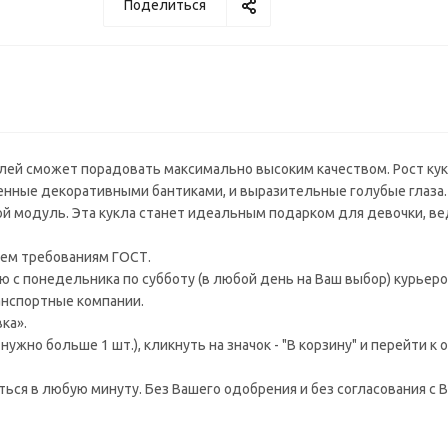
Поделиться
елей сможет порадовать максимально высоким качеством. Рост кук
шенные декоративными бантиками, и выразительные голубые глаза
вой модуль. Эта кукла станет идеальным подарком для девочки, ве
ем требованиям ГОСТ.
 с понедельника по субботу (в любой день на Ваш выбор) курьеро
ранспортные компании.
ка».
ужно больше 1 шт.), кликнуть на значок - "В корзину" и перейти к
аться в любую минуту. Без Вашего одобрения и без согласования с В