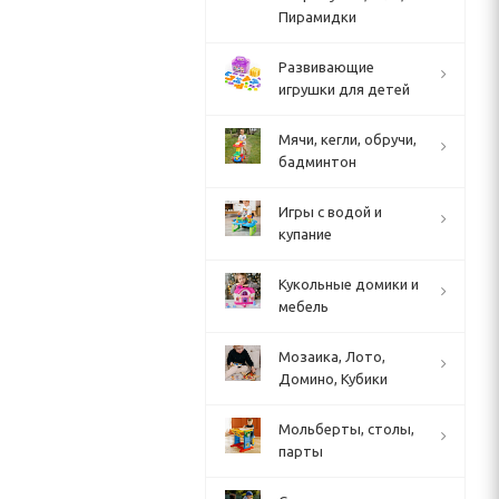
Пирамидки
Развивающие
игрушки для детей
Мячи, кегли, обручи,
бадминтон
Игры с водой и
купание
Кукольные домики и
мебель
Мозаика, Лото,
Домино, Кубики
Мольберты, столы,
парты