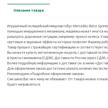
Описание товара
Игрушечный полицейский микроавтобус Mercedes-Benz Sprinter
помощью инерционного механизма, машинка может мчатся на э
разыграть дорожные ситуации, например: прокол колеса. У 
световые и звуковые эффекты которые позволят Вашему ребён
Товар прошел строжайшую сертификацию и соответствует вс
Вы можете купить металлическую модель с доставкой по Моск
в пункты самовывоза (СДЭК). Доставка по России через СДЭК,
Более подробную информацию о доставке см. в меню «Достав
Для оформления заказа достаточно указать количество (если н
Рекомендуем «Подробное оформление заказа».
Сам заказ Вас ни к чему не обязывает. От товара можно отказ
будет направляться.