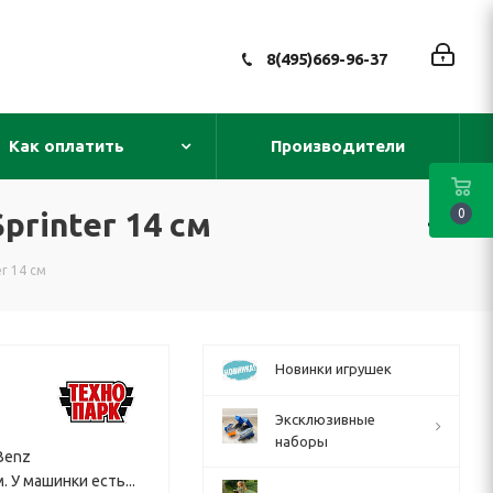
8(495)669-96-37
Как оплатить
Производители
rinter 14 см
0
r 14 см
Новинки игрушек
Эксклюзивные
наборы
Benz
. У машинки есть...