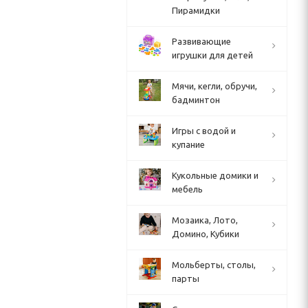
Пирамидки
Развивающие
игрушки для детей
Мячи, кегли, обручи,
бадминтон
Игры с водой и
купание
Кукольные домики и
мебель
Мозаика, Лото,
Домино, Кубики
Мольберты, столы,
парты