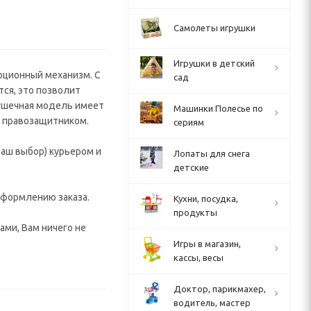
Самолеты игрушки
Игрушки в детский
ерционный механизм. С
сад
ся, это позволит
рушечная модель имеет
Машинки Полесье по
м правозащитником.
сериям
аш выбор) курьером и
Лопаты для снега
детские
 оформлению заказа.
Кухни, посудка,
продукты
ами, Вам ничего не
Игры в магазин,
кассы, весы
Доктор, парикмахер,
водитель, мастер