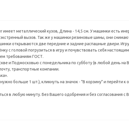
 имеет металлический кузов, Длина - 14,5 см. У машинки есть ин
кстренный вызов. Так же у машинки резиновые шины, они снимают
машинки открываются две передние и задние распашные двери. Иг
ку с головой погрузиться в игру и почувствовать себя настоящи
ем требованиям ГОСТ.
ве и Подмосковью с понедельника по субботу (в любой день на В
 почту, транспортные компании.
ка».
ужно больше 1 шт.), кликнуть на значок - "В корзину" и перейти к
аться в любую минуту. Без Вашего одобрения и без согласования с В