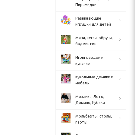
Пирамидки
Развивающие
игрушки для детей
Мячи, кегли, обручи,
бадминтон
Игры с водой и
купание
Кукольные домики и
мебель
Мозаика, Лото,
Домино, Кубики
Мольберты, столы,
парты