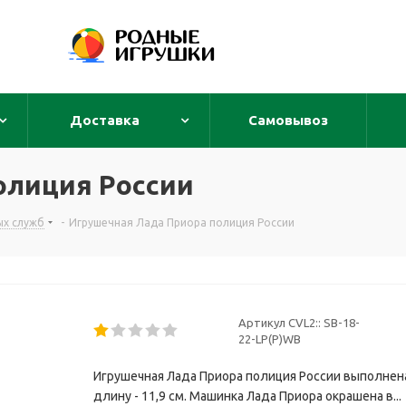
Доставка
Самовывоз
олиция России
ых служб
-
Игрушечная Лада Приора полиция России
Артикул CVL2::
SB-18-
22-LP(P)WB
Игрушечная Лада Приора полиция России выполнен
длину - 11,9 см. Машинка Лада Приора окрашена в...