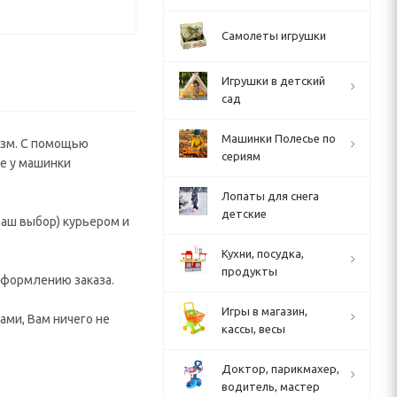
Самолеты игрушки
Игрушки в детский
сад
Машинки Полесье по
изм. С помощью
сериям
е у машинки
Лопаты для снега
детские
аш выбор) курьером и
Кухни, посудка,
продукты
 оформлению заказа.
Игры в магазин,
ами, Вам ничего не
кассы, весы
Доктор, парикмахер,
водитель, мастер