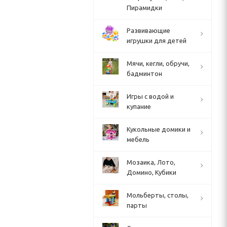
Пирамидки
Развивающие
игрушки для детей
Мячи, кегли, обручи,
бадминтон
Игры с водой и
купание
Кукольные домики и
мебель
Мозаика, Лото,
Домино, Кубики
Мольберты, столы,
парты