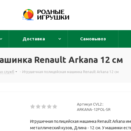
Доставка
Самовывоз
шинка Renault Arkana 12 см
ых служб
-
Игрушечная полицейская машинка Renault Arkana 12 см
Артикул CVL2::
ARKANA-12POL-SR
Игрушечная полицейская машинка Renault Arkana и
металлический кузов, Длина - 12 см. У машинки ест