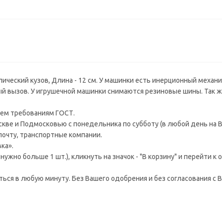
лический кузов, Длина - 12 см. У машинки есть инерционный механ
й вызов. У игрушечной машинки снимаются резиновые шины. Так ж
ем требованиям ГОСТ.
ве и Подмосковью с понедельника по субботу (в любой день на В
 почту, транспортные компании.
ка».
ужно больше 1 шт.), кликнуть на значок - "В корзину" и перейти к
аться в любую минуту. Без Вашего одобрения и без согласования с В