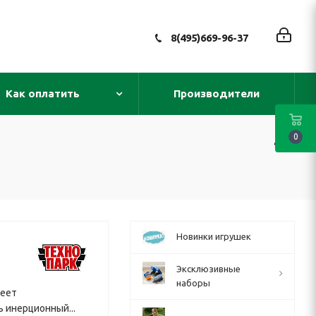
8(495)669-96-37
Как оплатить
Производители
0
Новинки игрушек
Эксклюзивные
наборы
меет
ь инерционный...