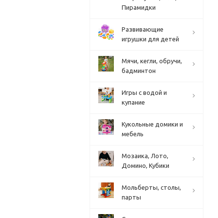
Пирамидки
Развивающие
игрушки для детей
Мячи, кегли, обручи,
бадминтон
Игры с водой и
купание
Кукольные домики и
мебель
Мозаика, Лото,
Домино, Кубики
Мольберты, столы,
парты