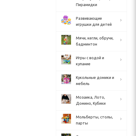
Пирамидки
Развивающие
игрушки для детей
Мячи, кегли, обручи,
бадминтон
Игры с водой и
купание
Кукольные домики и
мебель
Мозаика, Лото,
Домино, Кубики
Мольберты, столы,
парты