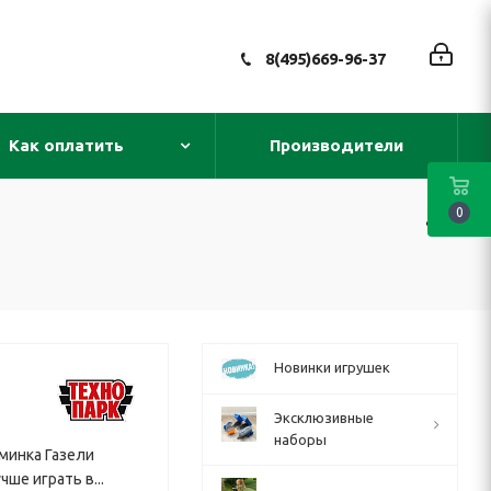
8(495)669-96-37
Как оплатить
Производители
0
Новинки игрушек
Эксклюзивные
наборы
юминка Газели
ше играть в...