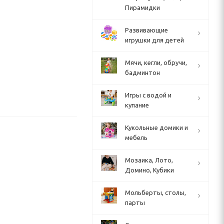
Пирамидки
Развивающие
игрушки для детей
Мячи, кегли, обручи,
бадминтон
Игры с водой и
купание
Кукольные домики и
мебель
Мозаика, Лото,
Домино, Кубики
Мольберты, столы,
парты