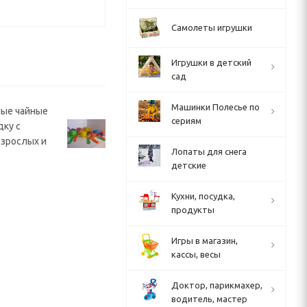
Самолеты игрушки
Игрушки в детский
сад
Машинки Полесье по
ные чайные
сериям
дку с
взрослых и
Лопаты для снега
детские
Кухни, посудка,
продукты
Игры в магазин,
кассы, весы
Доктор, парикмахер,
водитель, мастер