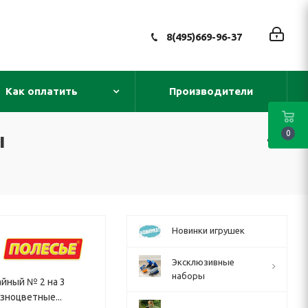
8(495)669-96-37
Как оплатить
Производители
ы
0
Новинки игрушек
Эксклюзивные
наборы
айный № 2 на 3
зноцветные...