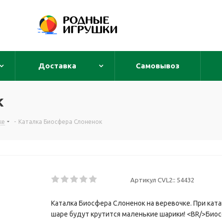
Доставка
Самовывоз
к
ке
-
Каталка Биосфера Слоненок
Артикул CVL2::
54432
Каталка Биосфера Слоненок на веревочке. При кат
шаре будут крутится маленькие шарики! <BR/>Биос