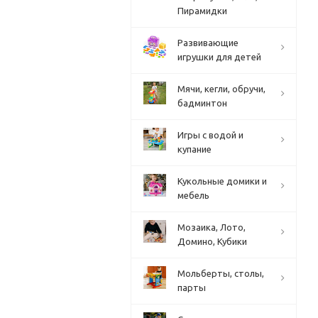
Пирамидки
Развивающие
игрушки для детей
Мячи, кегли, обручи,
бадминтон
Игры с водой и
купание
Кукольные домики и
мебель
Мозаика, Лото,
Домино, Кубики
Мольберты, столы,
парты