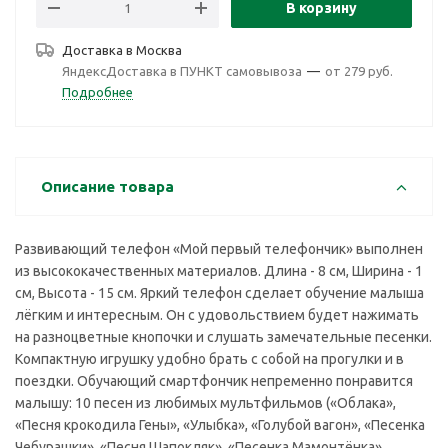
В корзину
Доставка в
Москва
ЯндексДоставка в ПУНКТ самовывоза
—
от 279 руб.
Подробнее
Описание товара
Развивающий телефон «Мой первый телефончик» выполнен
из высококачественных материалов. Длина - 8 см, Ширина - 1
см, Высота - 15 см. Яркий телефон сделает обучение малыша
лёгким и интересным. Он с удовольствием будет нажимать
на разноцветные кнопочки и слушать замечательные песенки.
Компактную игрушку удобно брать с собой на прогулки и в
поездки. Обучающий смартфончик непременно понравится
малышу: 10 песен из любимых мультфильмов («Облака»,
«Песня крокодила Гены», «Улыбка», «Голубой вагон», «Песенка
Чебурашки», «Песня Шапокляк», «Песенка Мамонтёнка»,