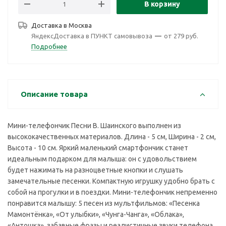
В корзину
Доставка в
Москва
ЯндексДоставка в ПУНКТ самовывоза
—
от 279 руб.
Подробнее
Описание товара
Мини-телефончик Песни В. Шаинского выполнен из
высококачественных материалов. Длина - 5 см, Ширина - 2 см,
Высота - 10 см. Яркий маленький смартфончик станет
идеальным подарком для малыша: он с удовольствием
будет нажимать на разноцветные кнопки и слушать
замечательные песенки. Компактную игрушку удобно брать с
собой на прогулки и в поездки. Мини-телефончик непременно
понравится малышу: 5 песен из мультфильмов: «Песенка
Мамонтёнка», «От улыбки», «Чунга-Чанга», «Облака»,
«Антошка», забавные фразы и реалистичные звуки телефона.