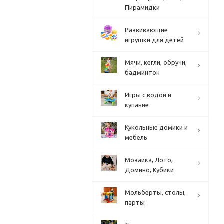
Пирамидки
Развивающие
игрушки для детей
Мячи, кегли, обручи,
бадминтон
Игры с водой и
купание
Кукольные домики и
мебель
Мозаика, Лото,
Домино, Кубики
Мольберты, столы,
парты