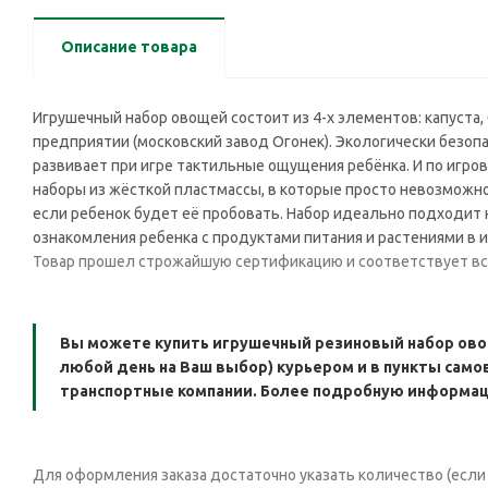
Описание товара
Игрушечный набор овощей состоит из 4-х элементов: капуста,
предприятии (московский завод Огонек). Экологически безоп
развивает при игре тактильные ощущения ребёнка. И по игр
наборы из жёсткой пластмассы, в которые просто невозможно
если ребенок будет её пробовать. Набор идеально подходит не
ознакомления ребенка с продуктами питания и растениями в иг
Товар прошел строжайшую сертификацию и соответствует в
Вы можете купить игрушечный резиновый набор овоще
любой день на Ваш выбор) курьером и в пункты самов
транспортные компании. Более подробную информаци
Для оформления заказа достаточно указать количество (если н