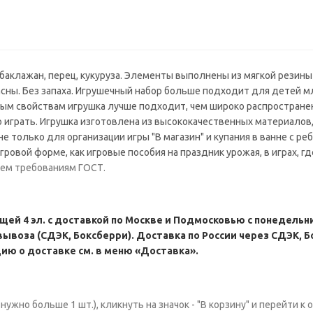
 баклажан, перец, кукуруза. Элементы выполнены из мягкой резины
асны. Без запаха. Игрушечный набор больше подходит для детей м
овым свойствам игрушка лучше подходит, чем широко распростран
 играть. Игрушка изготовлена из высококачественных материалов,
 только для организации игры "В магазин" и купания в ванне с реб
ровой форме, как игровые пособия на праздник урожая, в играх, г
сем требованиям ГОСТ.
й 4 эл. с доставкой по Москве и Подмосковью с понедельник
ывоза (СДЭК, Боксберри). Доставка по России через СДЭК, Б
ю о доставке см. в меню «Доставка».
ужно больше 1 шт.), кликнуть на значок - "В корзину" и перейти к