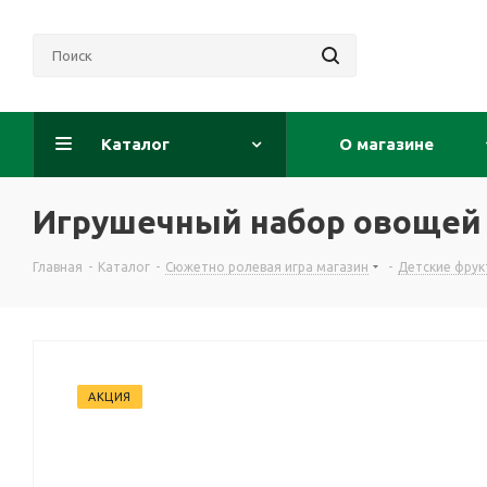
Каталог
О магазине
Игрушечный набор овощей 
Главная
-
Каталог
-
Сюжетно ролевая игра магазин
-
Детские фру
АКЦИЯ