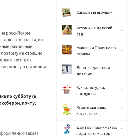
Самолеты игрушки
Игрушки в детский
 на российском
сад
ладшего возраста, он
енные различные
Машинки Полесье по
 поэтому не страшно,
сериям
ёнком, но и для
де используются овощи.
Лопаты для снега
детские
Кухни, посудка,
продукты
а по субботу (в
оксберри, почту,
Игры в магазин,
кассы, весы
Доктор, парикмахер,
 оформлению заказа.
водитель, мастер