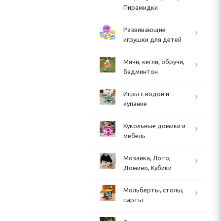
Пирамидки
Развивающие
игрушки для детей
Мячи, кегли, обручи,
бадминтон
Игры с водой и
купание
Кукольные домики и
мебель
Мозаика, Лото,
Домино, Кубики
Мольберты, столы,
парты