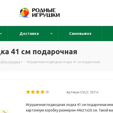
Доставка
Самовывоз
ка 41 см подарочная
абль игрушка
-
Игрушечная подводная лодка 41 см подарочная
Артикул CVL2::
357-п
Игрушечная подводная лодка 41 см подарочная им
картонную коробку размером 44х21х20 см. Такой вар