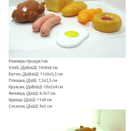
Размеры продуктов:
Хлеб, (ДxВxШ): 10x9x6 см
Батон, (ДxВxШ): 11x3x5,5 см
Плюшка, (ДxВ): 7,5x2,5 см
Круасан, (ДxВxШ): 10x2x4 см
Яичница, (ДxШ): 9,5x7 см
Курица, (ДxШ): 11x8 см
Сосиски, (ДxШ): 9x2 см