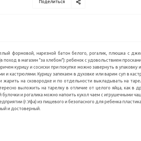
Поделиться
лый формовой, нарезной батон белого, рогалик, плюшка с джем
(в поход в магазин "за хлебом"): ребенок с удовольствием проскан
ричем курицу и сосиски при покупке можно завернуть в упаковку и
и и кастрюлями. Курицу запекаем в духовке или варим суп в каст
ли жарить на сковородке и по отдельности выкладывать на таре
тересно выложить на тарелку в отличие от целого яйца, как в др
 булочки и рогалика можно напоить кукол чаем с игрушечными ча
едприятии (г.Уфа) из пищевого и безопасного для ребенка пластика
ный и достоверный.