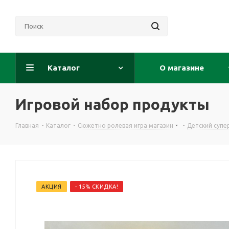
Каталог
О магазине
Игровой набор продукты
Главная
-
Каталог
-
Сюжетно ролевая игра магазин
-
Детский супе
АКЦИЯ
- 15% СКИДКА!