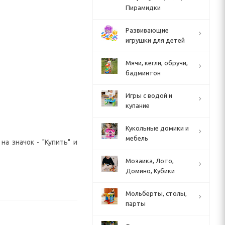
Пирамидки
Развивающие
игрушки для детей
Мячи, кегли, обручи,
бадминтон
Игры с водой и
купание
Кукольные домики и
мебель
а значок - "Купить" и
Мозаика, Лото,
Домино, Кубики
Мольберты, столы,
парты