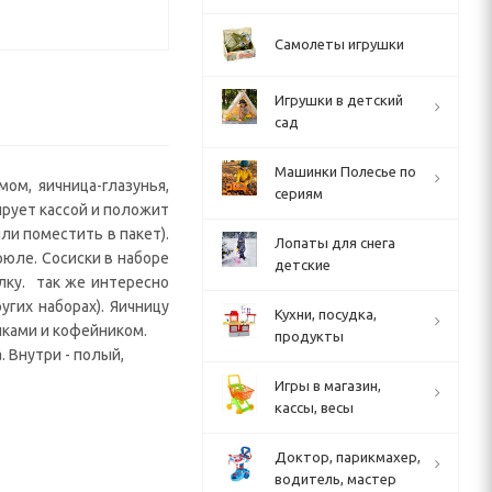
Самолеты игрушки
Игрушки в детский
сад
Машинки Полесье по
ом, яичница-глазунья,
сериям
ирует кассой и положит
ли поместить в пакет).
Лопаты для снега
рюле. Сосиски в наборе
детские
лку. так же интересно
угих наборах). Яичницу
Кухни, посудка,
шками и кофейником.
продукты
. Внутри - полый,
Игры в магазин,
кассы, весы
Доктор, парикмахер,
водитель, мастер