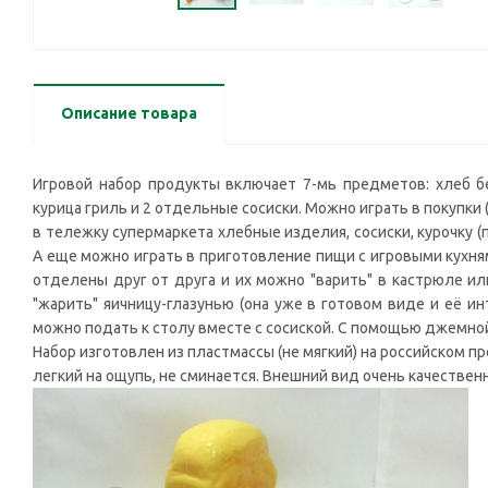
Описание товара
Игровой набор продукты включает 7-мь предметов: хлеб бе
курица гриль и 2 отдельные сосиски. Можно играть в покупки 
в тележку супермаркета хлебные изделия, сосиски, курочку (п
А еще можно играть в приготовление пищи с игровыми кухням
отделены друг от друга и их можно "варить" в кастрюле и
"жарить" яичницу-глазунью (она уже в готовом виде и её ин
можно подать к столу вместе с сосиской. С помощью джемной
Набор изготовлен из пластмассы (не мягкий) на российском пр
легкий на ощупь, не сминается. Внешний вид очень качествен