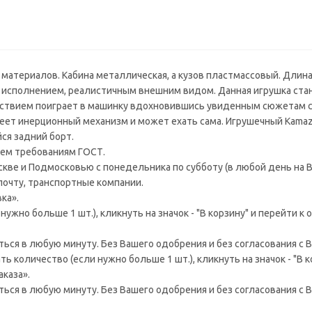
атериалов. Кабина металлическая, а кузов пластмассовый. Длина 
исполнением, реалистичным внешним видом. Данная игрушка ста
ствием поиграет в машинку вдохновившись увиденным сюжетам с 
меет инерционный механизм и может ехать сама. Игрушечный Kamaz
ся задний борт.
ем требованиям ГОСТ.
ве и Подмосковью с понедельника по субботу (в любой день на В
 почту, транспортные компании.
ка».
ужно больше 1 шт.), кликнуть на значок - "В корзину" и перейти к
аться в любую минуту. Без Вашего одобрения и без согласования с В
 количество (если нужно больше 1 шт.), кликнуть на значок - "В к
каза».
аться в любую минуту. Без Вашего одобрения и без согласования с В