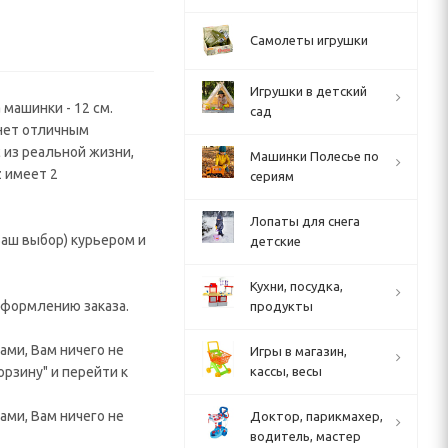
Самолеты игрушки
Игрушки в детский
машинки - 12 см.
сад
нет отличным
из реальной жизни,
Машинки Полесье по
 имеет 2
сериям
Лопаты для снега
аш выбор) курьером и
детские
Кухни, посудка,
 оформлению заказа.
продукты
ами, Вам ничего не
Игры в магазин,
орзину" и перейти к
кассы, весы
ами, Вам ничего не
Доктор, парикмахер,
водитель, мастер