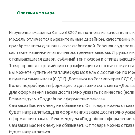
Описание товара
Игрушечная машинка Kamaz 65207 выполнена из качественных м
Модель отличается выразительным дизайном, качественным 
приобретением для юных автолюбителей. Ребенок с удоволь
как такие машинки мчаться на экстренные вызовы. Игрушка и
открывающиеся двери, съёмный тент кузова и откидывающий
Товар прошел строжайшую сертификацию и соответствует вс
Вы можете купить металлическую модель с доставкой по Моск
в пункты самовывоза (СДЭК). Доставка по России через СДЭК,
Более подробную информацию о доставке см. в меню «Достав
Для оформления заказа достаточно указать количество (если н
Рекомендуем «Подробное оформление заказа».
Сам заказ Вас ни к чему не обязывает. От товара можно отказ
будет направляться.Для оформления заказа достаточно указать
оформлению заказа. Рекомендуем «Подробное оформление за
Сам заказ Вас ни к чему не обязывает. От товара можно отказ
будет направляться.