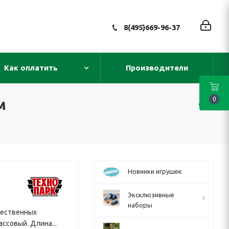
8(495)669-96-37
Как оплатить
Производители
м
0
Новинки игрушек
Эксклюзивные
наборы
чественных
ссовый. Длина...