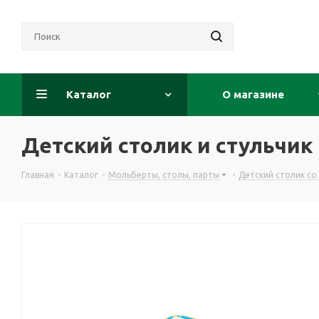
Каталог
О магазине
Детский столик и стульчи
Главная
-
Каталог
-
Мольберты, столы, парты
-
Детский столик со