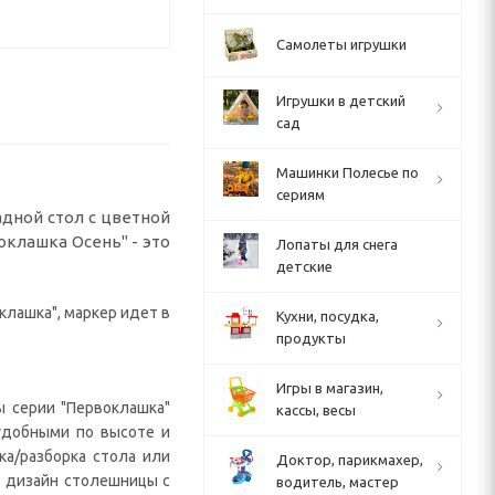
Самолеты игрушки
Игрушки в детский
сад
Машинки Полесье по
сериям
адной стол с цветной
оклашка Осень" - это
Лопаты для снега
детские
клашка", маркер идет в
Кухни, посудка,
продукты
Игры в магазин,
ы серии "Первоклашка"
кассы, весы
удобными по высоте и
а/разборка стола или
Доктор, парикмахер,
то дизайн столешницы с
водитель, мастер