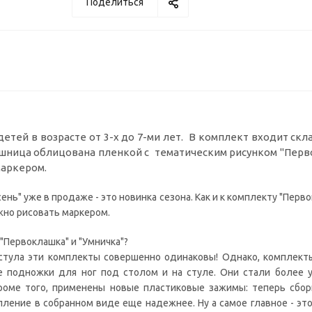
Поделиться
тей в возрасте от 3-х до 7-ми лет. В комплект входит скл
ешница облицована пленкой с тематическим рисунком "Перв
маркером.
ь" уже в продаже - это новинка сезона. Как и к комплекту "Перво
жно рисовать маркером.
"Первоклашка" и "Умничка"?
стула эти комплекты совершенно одинаковы! Однако, комплект
 подножки для ног под столом и на стуле. Они стали более 
роме того, применены новые пластиковые зажимы: теперь сборк
епление в собранном виде еще надежнее. Ну а самое главное - э