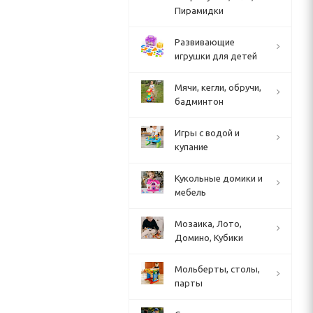
Пирамидки
Развивающие
игрушки для детей
Мячи, кегли, обручи,
бадминтон
Игры с водой и
купание
Кукольные домики и
мебель
Мозаика, Лото,
Домино, Кубики
Мольберты, столы,
парты