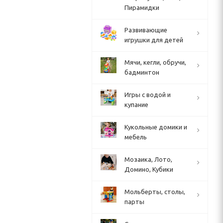
Пирамидки
Развивающие
игрушки для детей
Мячи, кегли, обручи,
бадминтон
Игры с водой и
купание
Кукольные домики и
мебель
Мозаика, Лото,
Домино, Кубики
Мольберты, столы,
парты