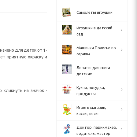
Самолеты игрушки
Игрушки в детский
сад
Машинки Полесье по
начено для деток от 1-
сериям
еет приятную окраску и
Лопаты для снега
детские
Кухни, посудка,
 кликнуть на значок -
продукты
Игры в магазин,
кассы, весы
Доктор, парикмахер,
водитель, мастер