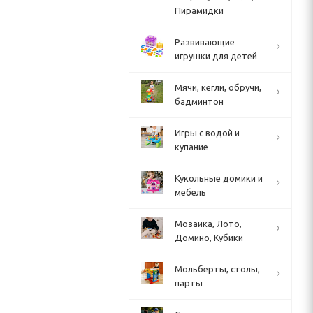
Пирамидки
Развивающие
игрушки для детей
Мячи, кегли, обручи,
бадминтон
Игры с водой и
купание
Кукольные домики и
мебель
Мозаика, Лото,
Домино, Кубики
Мольберты, столы,
парты