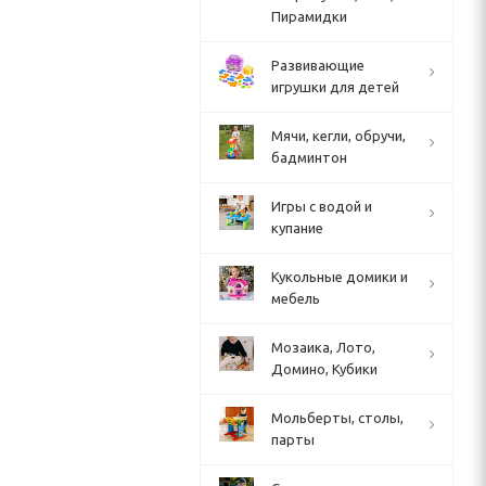
Пирамидки
Развивающие
игрушки для детей
Мячи, кегли, обручи,
бадминтон
Игры с водой и
купание
Кукольные домики и
мебель
Мозаика, Лото,
Домино, Кубики
Мольберты, столы,
парты