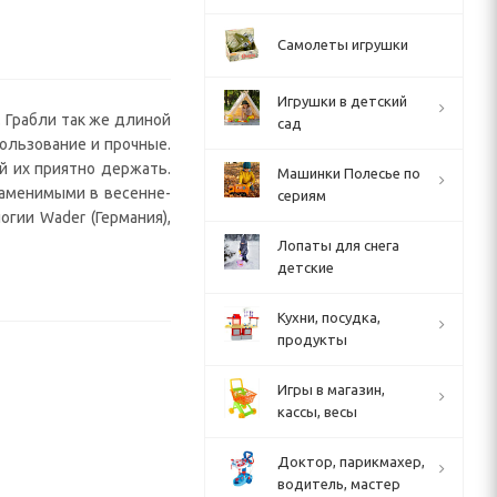
Самолеты игрушки
Игрушки в детский
. Грабли так же длиной
сад
пользование и прочные.
й их приятно держать.
Машинки Полесье по
заменимыми в весенне-
сериям
огии Wader (Германия),
Лопаты для снега
детские
Кухни, посудка,
продукты
Игры в магазин,
кассы, весы
Доктор, парикмахер,
водитель, мастер