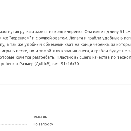
зогнутая ручка и захват на конце черенка. Она имеет длину 51 см
м же "черенком" и с ручкой-хватом. Лопата и грабли удобные в ис
пу, а так же удобный объемный хват на конце черенка, за которы
игры в песке, но и зимой для копания снега, а грабли будут не 
которые хочется разгребать. Пластик высшего качества по технол
 ребенка). Размер (ДхШхВ), см: 51x16x70
пластик
По запросу