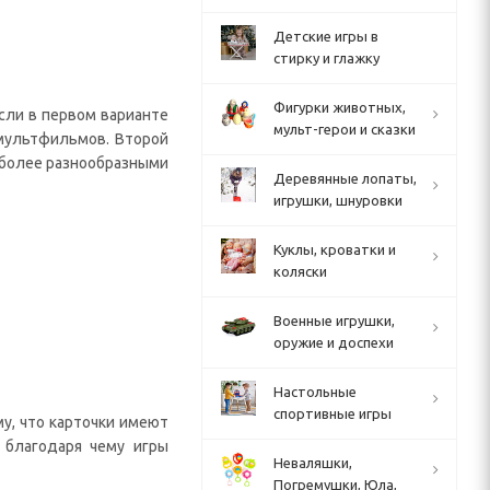
Детские игры в
стирку и глажку
Фигурки животных,
сли в первом варианте
мульт-герои и сказки
 мультфильмов. Второй
о более разнообразными
Деревянные лопаты,
игрушки, шнуровки
Куклы, кроватки и
коляски
Военные игрушки,
оружие и доспехи
Настольные
спортивные игры
му, что карточки имеют
 благодаря чему игры
Неваляшки,
Погремушки, Юла,