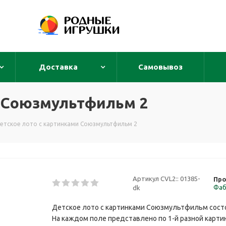
Доставка
Самовывоз
и Союзмультфильм 2
етское лото с картинками Союзмультфильм 2
Артикул CVL2::
01385-
Про
Фаб
dk
Детское лото с картинками Союзмультфильм состои
На каждом поле представлено по 1-й разной картинк