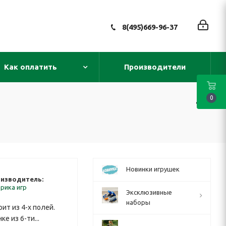
8(495)669-96-37
Как оплатить
Производители
0
Новинки игрушек
изводитель:
рика игр
Эксклюзивные
наборы
т из 4-х полей.
е из 6-ти...