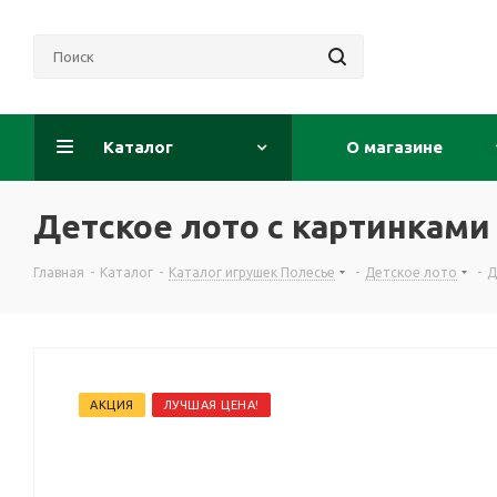
Каталог
О магазине
Детское лото с картинкам
Главная
-
Каталог
-
Каталог игрушек Полесье
-
Детское лото
-
Д
АКЦИЯ
ЛУЧШАЯ ЦЕНА!