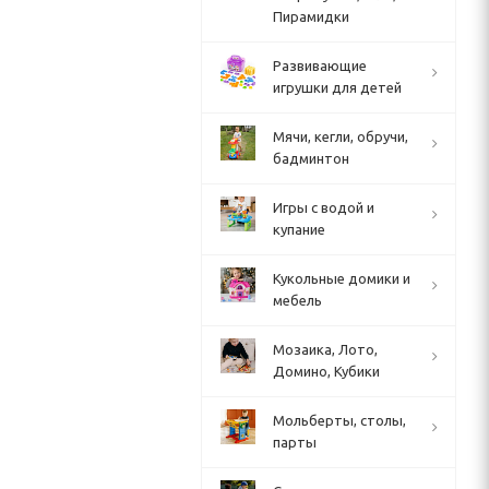
Пирамидки
Развивающие
игрушки для детей
Мячи, кегли, обручи,
бадминтон
Игры с водой и
купание
Кукольные домики и
мебель
Мозаика, Лото,
Домино, Кубики
Мольберты, столы,
парты