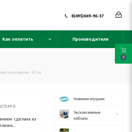
8(495)669-96-37
Как оплатить
Производители
0
светом и звуком - 52 см
Новинки игрушек
627539-sl
Эксклюзивные
наборы
жением сделана из
лично...