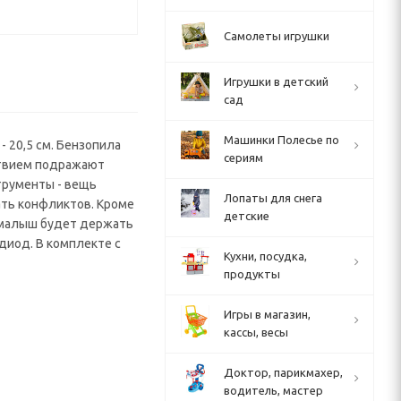
Самолеты игрушки
Игрушки в детский
сад
Машинки Полесье по
- 20,5 см. Бензопила
сериям
ьствием подражают
трументы - вещь
Лопаты для снега
жать конфликтов. Кроме
детские
ю малыш будет держать
одиод. В комплекте с
Кухни, посудка,
продукты
Игры в магазин,
кассы, весы
Доктор, парикмахер,
водитель, мастер