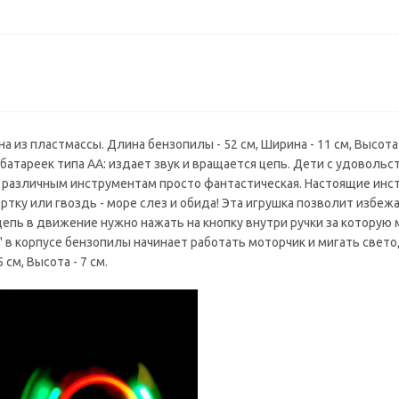
из пластмассы. Длина бензопилы - 52 см, Ширина - 11 см, Высота 
 батареек типа AA: издает звук и вращается цепь. Дети с удовол
а к различным инструментам просто фантастическая. Настоящие инс
ертку или гвоздь - море слез и обида! Эта игрушка позволит избе
 цепь в движение нужно нажать на кнопку внутри ручки за котору
к" в корпусе бензопилы начинает работать моторчик и мигать свет
см, Высота - 7 см.