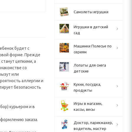
Самолеты игрушки
Игрушки в детский
сад
Машинки Полесье по
Ребенок будет с
сериям
ровой форме. Прежде
 станут цепкими, а
Лопаты для снега
знакомстве со
детские
рызут или
ероятность аллергии и
Кухни, посудка,
тирует безопасность
продукты
Игры в магазин,
бор) курьером и в
кассы, весы
 оформлению заказа.
Доктор, парикмахер,
водитель, мастер