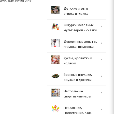
ами, Вам ничего не
Детские игры в
стирку и глажку
Фигурки животных,
мульт-герои и сказки
Деревянные лопаты,
игрушки, шнуровки
Куклы, кроватки и
коляски
Военные игрушки,
оружие и доспехи
Настольные
спортивные игры
Неваляшки,
Погремушки, Юла,