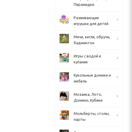
Пирамидки
Развивающие
игрушки для детей
Мячи, кегли, обручи,
бадминтон
Игры с водой и
купание
Кукольные домики и
мебель
Мозаика, Лото,
Домино, Кубики
Мольберты, столы,
парты