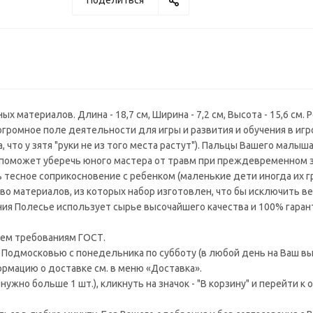
Поделиться
материалов. Длина - 18,7 см, Ширина - 7,2 см, Высота - 15,6 см. 
громное поле деятельности для игры и развития и обучения в иг
, что у зятя "руки не из того места растут"). Пальцы Вашего малыша
 поможет уберечь юного мастера от травм при преждевременном 
тесное соприкосновение с ребенком (маленькие дети иногда их г
во материалов, из которых набор изготовлен, что бы исключить в
ия Полесье использует сырье высочайшего качества и 100% гаран
ем требованиям ГОСТ.
 Подмосковью с понедельника по субботу (в любой день на Ваш вы
рмацию о доставке см. в меню «Доставка».
ужно больше 1 шт.), кликнуть на значок - "В корзину" и перейти к