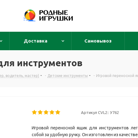
Доставка
Самовывоз
для инструментов
р, водитель, мастер)
-
Детские инструменты
-
Игровой переносной я
Артикул CVL2::
У762
Игровой переносной ящик для инструментов лег
собой за удобную ручку. Он изготовлен из качестве