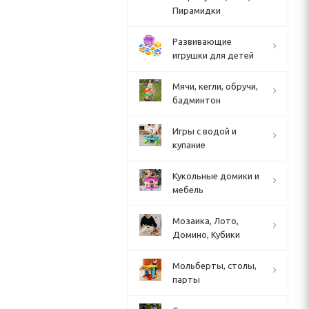
Пирамидки
Развивающие
игрушки для детей
Мячи, кегли, обручи,
бадминтон
Игры с водой и
купание
Кукольные домики и
мебель
Мозаика, Лото,
Домино, Кубики
Мольберты, столы,
парты