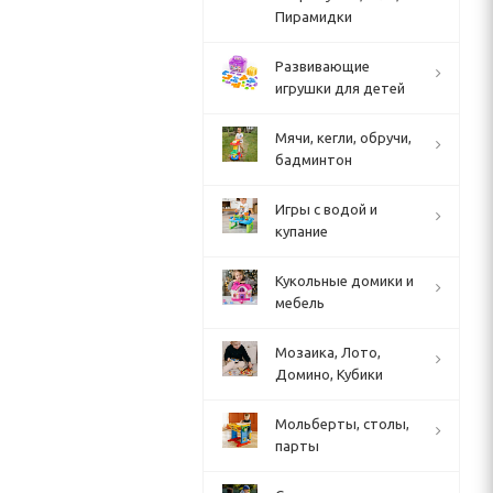
Пирамидки
Развивающие
игрушки для детей
Мячи, кегли, обручи,
бадминтон
Игры с водой и
купание
Кукольные домики и
мебель
Мозаика, Лото,
Домино, Кубики
Мольберты, столы,
парты