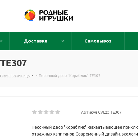
Доставка
Самовывоз
 ТЕ307
тские песочницы
-
Песочный двор "Кораблик" ТЕ307
Артикул CVL2::
ТЕ307
Песочный двор "Кораблик" -захватывающее прикл
отважных капитанов.Современный дизайн, экологич