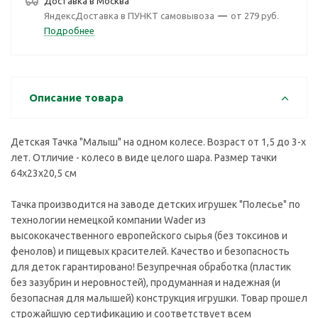
Доставка в
Москва
ЯндексДоставка в ПУНКТ самовывоза
—
от 279 руб.
Подробнее
Описание товара
Детская Тачка "Малыш" на одном колесе. Возраст от 1,5 до 3-х
лет. Отличие - колесо в виде целого шара. Размер тачки
64х23х20,5 см
Тачка производится на заводе детских игрушек "Полесье" по
технологии немецкой компании Wader из
высококачественного европейского сырья (без токсинов и
фенолов) и пищевых красителей. Качество и безопасность
для деток гарантировано! Безупречная обработка (пластик
без зазубрин и неровностей), продуманная и надежная (и
безопасная для малышей) конструкция игрушки. Товар прошел
строжайшую сертификацию и соответствует всем