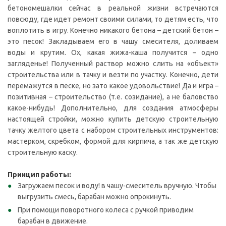
бетономешалки сейчас в реальной жизни встречаются
повсюду, где идет ремонт своими силами, то детям есть, что
воплотить в игру. Конечно никакого бетона – детский бетон –
это песок! Закладываем его в чашу смесителя, доливаем
воды и крутим. Ох, какая жижа-каша получится – одно
загляденье! Полученный раствор можно слить на «объект»
строительства или в тачку и везти по участку. Конечно, дети
перемажутся в песке, но зато какое удовольствие! Да и игра –
позитивная – строительство (т.е. созидание), а не баловство
какое-нибудь! Дополнительно, для создания атмосферы
настоящей стройки, можно купить детскую строительную
тачку желтого цвета с набором строительных инструментов:
мастерком, скребком, формой для кирпича, а так же детскую
строительную каску.
Принцип работы:
Загружаем песок и воду! в чашу-смеситель вручную. Чтобы
выгрузить смесь, барабан можно опрокинуть.
При помощи поворотного колеса с ручкой приводим
барабан в движение.