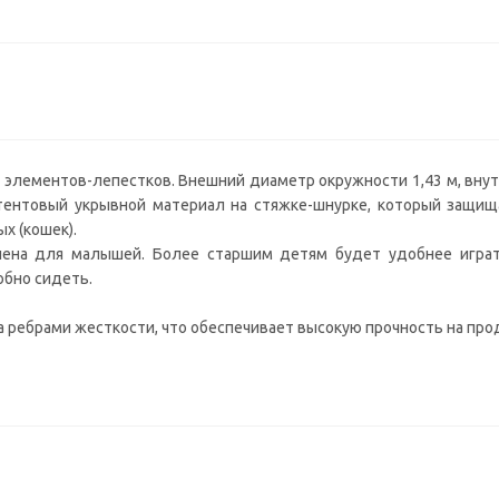
х элементов-лепестков. Внешний диаметр окружности 1,43 м, вну
е тентовый укрывной материал на стяжке-шнурке, который защищ
х (кошек).
чена для малышей. Более старшим детям будет удобнее играт
обно сидеть.
а ребрами жесткости, что обеспечивает высокую прочность на про