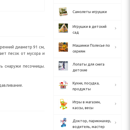
Самолеты игрушки
Игрушки в детский
сад
Машинки Полесье по
тренний диаметр 91 см,
сериям
ает песок от мусора и
Лопаты для снега
ь снаружи песочницы.
детские
Кухни, посудка,
давливание.
продукты
Игры в магазин,
кассы, весы
Доктор, парикмахер,
водитель, мастер