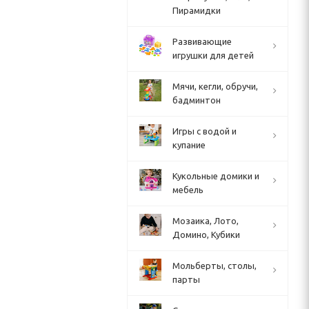
Пирамидки
Развивающие
игрушки для детей
Мячи, кегли, обручи,
бадминтон
Игры с водой и
купание
Кукольные домики и
мебель
Мозаика, Лото,
Домино, Кубики
Мольберты, столы,
парты