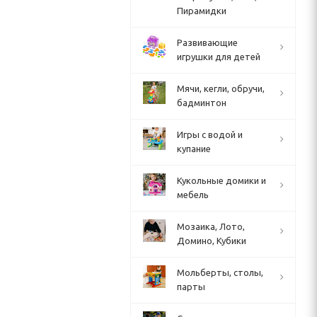
Пирамидки
Развивающие
игрушки для детей
Мячи, кегли, обручи,
бадминтон
Игры с водой и
купание
Кукольные домики и
мебель
Мозаика, Лото,
Домино, Кубики
Мольберты, столы,
парты