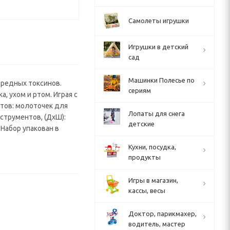
Самолеты игрушки
Игрушки в детский
сад
Машинки Полесье по
вредных токсинов.
сериям
, ухом и ртом. Играя с
етов: молоточек для
Лопаты для снега
нструментов, (ДхШ):
детские
 Набор упакован в
Кухни, посудка,
продукты
Игры в магазин,
кассы, весы
Доктор, парикмахер,
водитель, мастер