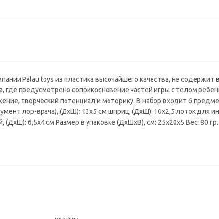
пании Palau toys из пластика высочайшего качества, не содержит 
, где предусмотрено соприкосновение частей игры с телом ребенка
жение, творческий потенциал и моторику. В набор входит 6 предм
умент лор-врача), (ДхШ): 13х5 см шприц, (ДхШ): 10х2,5 лоток для и
 (ДхШ): 6,5х4 см Размер в упаковке (ДхШхВ), см: 25х20х5 Вес: 80 гр.
пластик