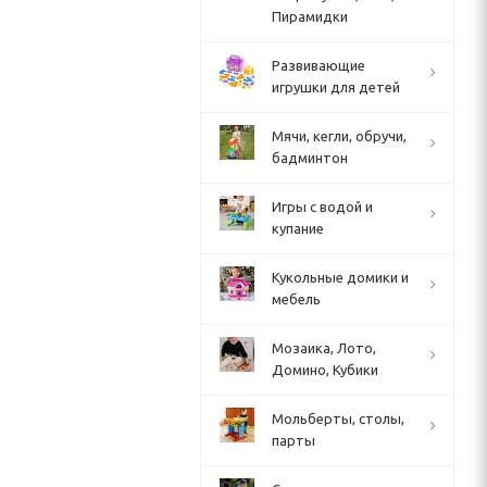
Пирамидки
Развивающие
игрушки для детей
Мячи, кегли, обручи,
бадминтон
Игры с водой и
купание
Кукольные домики и
мебель
Мозаика, Лото,
Домино, Кубики
Мольберты, столы,
парты