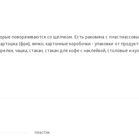
торые поворачиваются со щелчком. Есть раковина с пластмассовым
ртошка (фри), яичко, картонные коробочки - упаковки от продукто
релки, чашка, стакан, стакан для кофе с наклейкой, столовые и ку
пластик