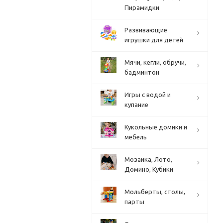
Пирамидки
Развивающие
игрушки для детей
Мячи, кегли, обручи,
бадминтон
Игры с водой и
купание
Кукольные домики и
мебель
Мозаика, Лото,
Домино, Кубики
Мольберты, столы,
парты