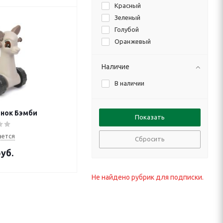
Красный
Зеленый
Голубой
Оранжевый
Белый
Коричневый
Наличие
В наличии
енок Бэмби
ается
Сбросить
уб.
Не найдено рубрик для подписки.