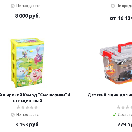
Не продается
Не прод
8 000
руб.
от
16 13
й широкий Комод "Смешарики" 4-
Детский ящик для иг
х секционный
Не продается
Достат
3 153
руб.
279
ру