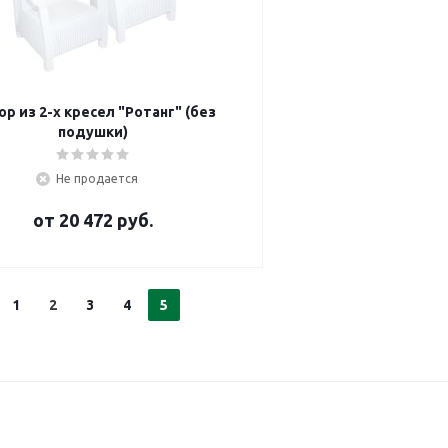
ор из 2-х кресел "Ротанг" (без
подушки)
Не продается
от
20 472 руб.
1
2
3
4
5