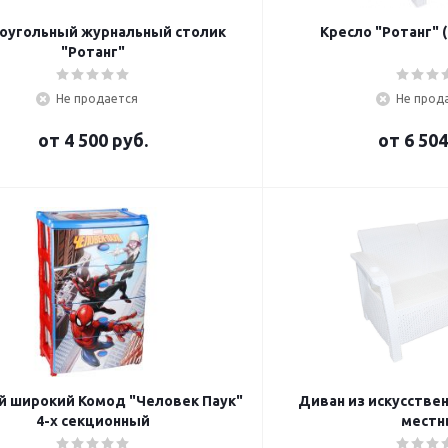
оугольный журнальный столик
Кресло "Ротанг" 
"Ротанг"
Не продается
Не прод
от
4 500 руб.
от
6 504
й широкий Комод "Человек Паук"
Диван из искусствен
4-х секционный
местн