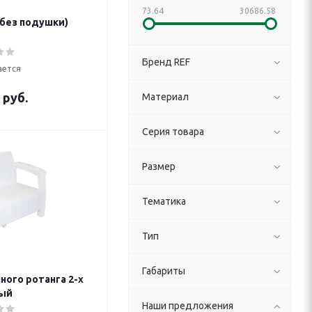
73.64
30686.58
(без подушки)
Бренд REF
ается
 руб.
Материал
Серия товара
Размер
Тематика
Тип
Габариты
ного ротанга 2-х
ый
Наши предложения