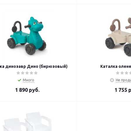
ка динозавр Дино (бирюзовый)
Каталка олен
Много
Не прод
1 890
руб.
1 755
р