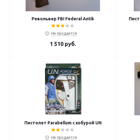
Револьвер FBI Federal Antik
Пист
Не продается
1 510
руб.
Пистолет Parabellum с кобурой UN
Не продается