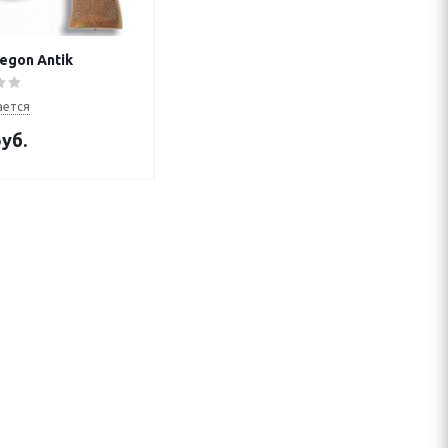
egon Antik
ается
уб.