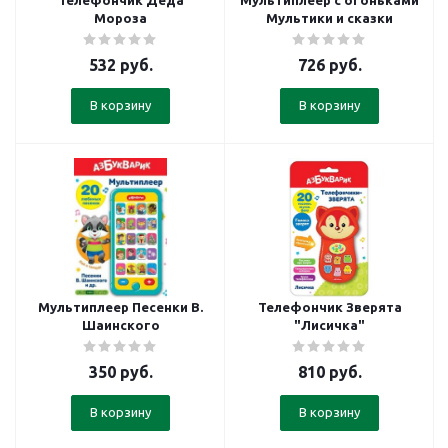
Телефончик Деда
Мультиплеер с огоньками
Мороза
Мультики и сказки
532
руб.
726
руб.
В корзину
В корзину
Мультиплеер Песенки В.
Телефончик Зверята
Шаинского
"Лисичка"
350
руб.
810
руб.
В корзину
В корзину