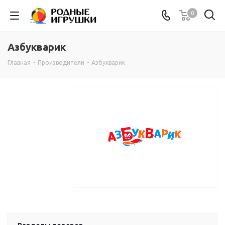
0
Азбукварик
Главная
-
Производители
-
Азбукварик